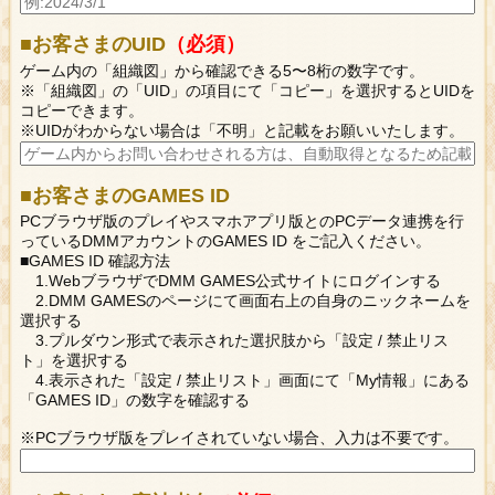
■お客さまのUID
（必須）
ゲーム内の「組織図」から確認できる5〜8桁の数字です。
※「組織図」の「UID」の項目にて「コピー」を選択するとUIDを
コピーできます。
※UIDがわからない場合は「不明」と記載をお願いいたします。
■お客さまのGAMES ID
PCブラウザ版のプレイやスマホアプリ版とのPCデータ連携を行
っているDMMアカウントのGAMES ID をご記入ください。
■GAMES ID 確認方法
1.WebブラウザでDMM GAMES公式サイトにログインする
2.DMM GAMESのページにて画面右上の自身のニックネームを
選択する
3.プルダウン形式で表示された選択肢から「設定 / 禁止リス
ト」を選択する
4.表示された「設定 / 禁止リスト」画面にて「My情報」にある
「GAMES ID」の数字を確認する
※PCブラウザ版をプレイされていない場合、入力は不要です。